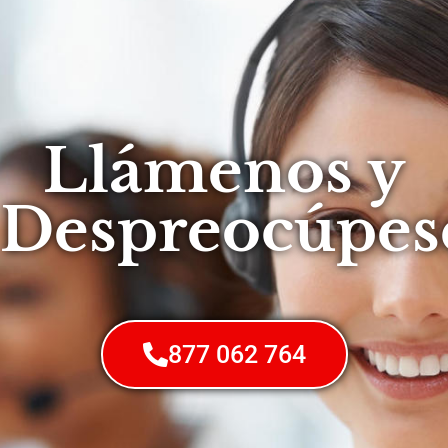
Llámenos y
Despreocúpes
877 062 764